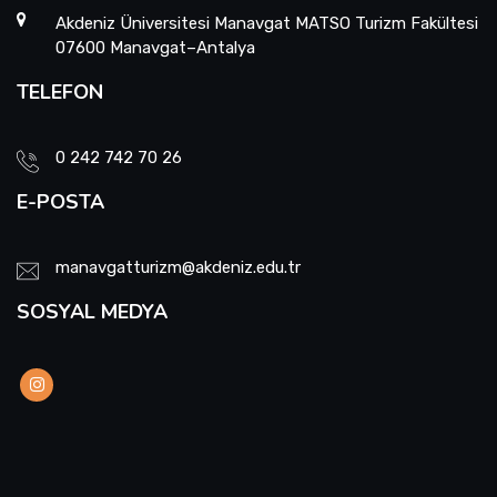
Burs ve Sosyal Hizmetler Komisyonu
Akdeniz Üniversitesi Manavgat MATSO Turizm Fakültesi
07600 Manavgat–Antalya
Engelli Birim Yetkilisi
TELEFON
Uluslararası Değişim Koordinatörlükleri
0 242 742 70 26
Uluslararasılaşma Faaliyetleri
E-POSTA
manavgatturizm@akdeniz.edu.tr
SOSYAL MEDYA