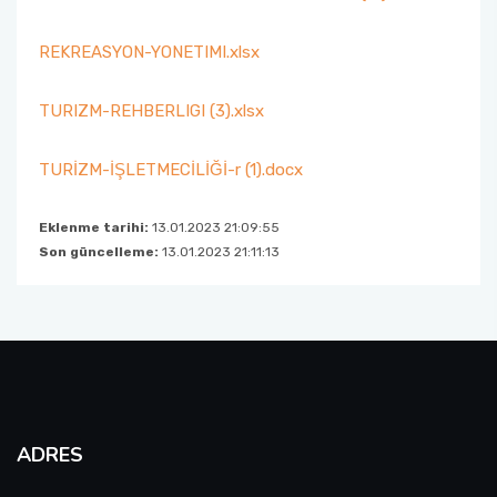
Fakülte Kurulu
REKREASYON-YONETIMI.xlsx
Danışma Kurulu
TURIZM-REHBERLIGI (3).xlsx
Mezun Komisyonu
TURİZM-İŞLETMECİLİĞİ-r (1).docx
YÖKAK Akreditasyon ve Kalite Koordinasyon
Eklenme tarihi:
13.01.2023 21:09:55
Birimi
Son güncelleme:
13.01.2023 21:11:13
Birim İç Değerlendirme Raporu
Stratejik Plan (2024-2026)
Organizasyon Şeması
ADRES
Eğitim Öğretim Komisyonu