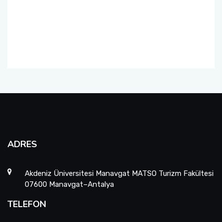
Fakülte Kurulu
Danışma Kurulu
Mezun Komisyonu
YÖKAK Akreditasyon ve Kalite Koordinasyon
Birimi
Birim İç Değerlendirme Raporu
ADRES
Stratejik Plan (2024-2026)
Akdeniz Üniversitesi Manavgat MATSO Turizm Fakültesi
Organizasyon Şeması
07600 Manavgat–Antalya
TELEFON
Eğitim Öğretim Komisyonu