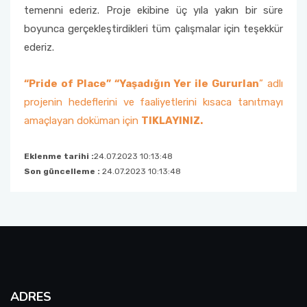
temenni ederiz. Proje ekibine üç yıla yakın bir süre
Burs ve Sosyal Hizmetler Komisyonu
boyunca gerçekleştirdikleri tüm çalışmalar için teşekkür
ederiz.
Engelli Birim Yetkilisi
Uluslararası Değişim Koordinatörlükleri
“Pride of Place” “Yaşadığın Yer ile Gururlan
” adlı
projenin hedeflerini ve faaliyetlerini kısaca tanıtmayı
Uluslararasılaşma Faaliyetleri
amaçlayan doküman için
TIKLAYINIZ.
Eklenme tarihi :
24.07.2023 10:13:48
Son güncelleme :
24.07.2023 10:13:48
ADRES