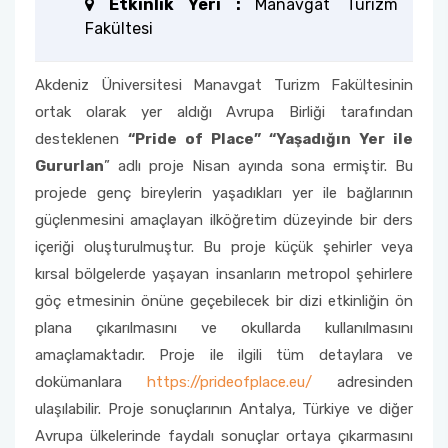
Etkinlik Yeri :
Manavgat Turizm
Fakültesi
Fakülte Kurulu
Akdeniz Üniversitesi Manavgat Turizm Fakültesinin
Danışma Kurulu
ortak olarak yer aldığı Avrupa Birliği tarafından
Mezun Komisyonu
desteklenen
“Pride of Place” “Yaşadığın Yer ile
Gururlan
” adlı proje Nisan ayında sona ermiştir. Bu
YÖKAK Akreditasyon ve Kalite Koordinasyon
projede genç bireylerin yaşadıkları yer ile bağlarının
Birimi
güçlenmesini amaçlayan ilköğretim düzeyinde bir ders
içeriği oluşturulmuştur. Bu proje küçük şehirler veya
Birim İç Değerlendirme Raporu
kırsal bölgelerde yaşayan insanların metropol şehirlere
göç etmesinin önüne geçebilecek bir dizi etkinliğin ön
Stratejik Plan (2024-2026)
plana çıkarılmasını ve okullarda kullanılmasını
amaçlamaktadır. Proje ile ilgili tüm detaylara ve
Organizasyon Şeması
dokümanlara
https://prideofplace.eu/
adresinden
ulaşılabilir. Proje sonuçlarının Antalya, Türkiye ve diğer
Eğitim Öğretim Komisyonu
Avrupa ülkelerinde faydalı sonuçlar ortaya çıkarmasını