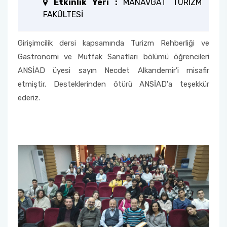
Etkinlik Yeri :
MANAVGAT TURİZM
FAKÜLTESİ
Fakülte Kurulu
Girişimcilik dersi kapsamında Turizm Rehberliği ve
Danışma Kurulu
Gastronomi ve Mutfak Sanatları bölümü öğrencileri
Mezun Komisyonu
ANSİAD üyesi sayın Necdet Alkandemir'i misafir
etmiştir. Desteklerinden ötürü ANSİAD'a teşekkür
YÖKAK Akreditasyon ve Kalite Koordinasyon
ederiz.
Birimi
Birim İç Değerlendirme Raporu
Stratejik Plan (2024-2026)
Organizasyon Şeması
Eğitim Öğretim Komisyonu