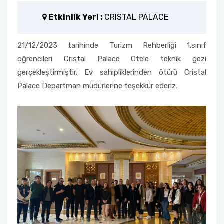
Etkinlik Yeri :
CRISTAL PALACE
Fakülte Kurulu
Danışma Kurulu
21/12/2023 tarihinde Turizm Rehberliği 1.sınıf
öğrencileri Cristal Palace Otele teknik gezi
Mezun Komisyonu
gerçekleştirmiştir. Ev sahipliklerinden ötürü Cristal
Palace Departman müdürlerine teşekkür ederiz.
YÖKAK Akreditasyon ve Kalite Koordinasyon
Birimi
Birim İç Değerlendirme Raporu
Stratejik Plan (2024-2026)
Organizasyon Şeması
Eğitim Öğretim Komisyonu