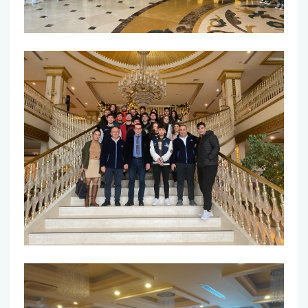
Burs ve Sosyal Hizmetler Komisyonu
Engelli Birim Yetkilisi
Uluslararası Değişim Koordinatörlükleri
Uluslararasılaşma Faaliyetleri