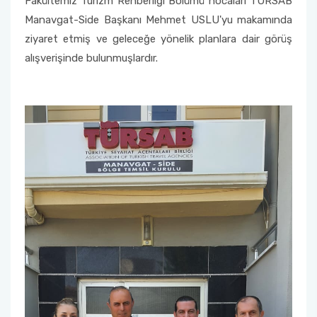
Fakültemiz Turizm Rehberliği Bölümü hocaları TÜRSAB
Manavgat-Side Başkanı Mehmet USLU'yu makamında
Fakülte Kurulu
ziyaret etmiş ve geleceğe yönelik planlara dair görüş
alışverişinde bulunmuşlardır.
Danışma Kurulu
Mezun Komisyonu
YÖKAK Akreditasyon ve Kalite Koordinasyon
Birimi
Birim İç Değerlendirme Raporu
Stratejik Plan (2024-2026)
Organizasyon Şeması
Eğitim Öğretim Komisyonu