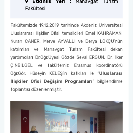
Etkinlik Yeri :
Manavgat Turizm
Fakültesi
Fakülte Kurulu
Fakültemizde 19.12.2019 tarihinde Akdeniz Üniversitesi
Danışma Kurulu
Uluslararası İlişkiler Ofisi temsilcileri Emel KAHRAMAN,
Mezun Komisyonu
Nuran CANER, Merve AYVALLI ve Derya LÖKÇÜ’nün
katılımları ve Manavgat Turizm Fakültesi dekan
YÖKAK Akreditasyon ve Kalite Koordinasyon
yardımcıları Dr.Öğr.Üyesi Gözde Seval ERGÜN, Dr. İlker
Birimi
ÇİNBİLGEL ve fakültemiz Erasmus koordinatörü
Öğr.Gör. Hüseyin KELEŞ’in katkıları ile “
Uluslarası
Birim İç Değerlendirme Raporu
İlişkiler Ofisi Değişim Programları
” bilgilendirme
toplantısı düzenlenmiştir.
Stratejik Plan (2024-2026)
Organizasyon Şeması
Eğitim Öğretim Komisyonu