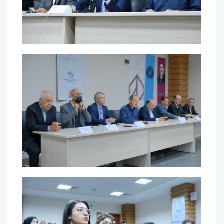
Fakülte Kurulu
Danışma Kurulu
Mezun Komisyonu
YÖKAK Akreditasyon ve Kalite Koordinasyon
Birimi
Birim İç Değerlendirme Raporu
Stratejik Plan (2024-2026)
Organizasyon Şeması
Eğitim Öğretim Komisyonu