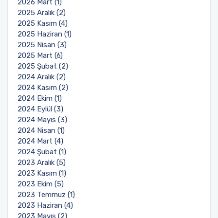
2026 Mart (1)
2025 Aralık (2)
Fakülte Kurulu
2025 Kasım (4)
2025 Haziran (1)
Danışma Kurulu
2025 Nisan (3)
2025 Mart (6)
2025 Şubat (2)
Mezun Komisyonu
2024 Aralık (2)
2024 Kasım (2)
YÖKAK Akreditasyon ve Kalite Koordinasyon
2024 Ekim (1)
Birimi
2024 Eylül (3)
2024 Mayıs (3)
Birim İç Değerlendirme Raporu
2024 Nisan (1)
2024 Mart (4)
2024 Şubat (1)
Stratejik Plan (2024-2026)
2023 Aralık (5)
2023 Kasım (1)
Organizasyon Şeması
2023 Ekim (5)
2023 Temmuz (1)
Eğitim Öğretim Komisyonu
2023 Haziran (4)
2023 Mayıs (2)