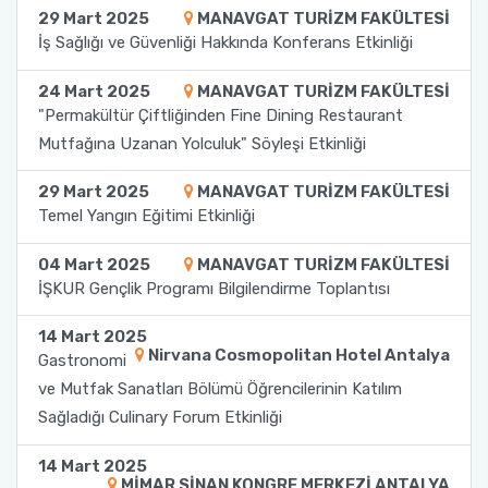
29 Mart 2025
MANAVGAT TURİZM FAKÜLTESİ
Fakülte Kurulu
İş Sağlığı ve Güvenliği Hakkında Konferans Etkinliği
24 Mart 2025
MANAVGAT TURİZM FAKÜLTESİ
Danışma Kurulu
"Permakültür Çiftliğinden Fine Dining Restaurant
Mutfağına Uzanan Yolculuk" Söyleşi Etkinliği
Mezun Komisyonu
29 Mart 2025
MANAVGAT TURİZM FAKÜLTESİ
YÖKAK Akreditasyon ve Kalite Koordinasyon
Temel Yangın Eğitimi Etkinliği
Birimi
04 Mart 2025
MANAVGAT TURİZM FAKÜLTESİ
Birim İç Değerlendirme Raporu
İŞKUR Gençlik Programı Bilgilendirme Toplantısı
14 Mart 2025
Stratejik Plan (2024-2026)
Nirvana Cosmopolitan Hotel Antalya
Gastronomi
ve Mutfak Sanatları Bölümü Öğrencilerinin Katılım
Organizasyon Şeması
Sağladığı Culinary Forum Etkinliği
Eğitim Öğretim Komisyonu
14 Mart 2025
MİMAR SİNAN KONGRE MERKEZİ ANTALYA