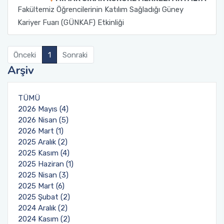
Fakültemiz Öğrencilerinin Katılım Sağladığı Güney
Burs ve Sosyal Hizmetler Komisyonu
Kariyer Fuarı (GÜNKAF) Etkinliği
Engelli Birim Yetkilisi
Önceki
1
Sonraki
Uluslararası Değişim Koordinatörlükleri
Arşiv
Uluslararasılaşma Faaliyetleri
TÜMÜ
2026 Mayıs (4)
2026 Nisan (5)
2026 Mart (1)
2025 Aralık (2)
2025 Kasım (4)
2025 Haziran (1)
2025 Nisan (3)
2025 Mart (6)
2025 Şubat (2)
2024 Aralık (2)
2024 Kasım (2)