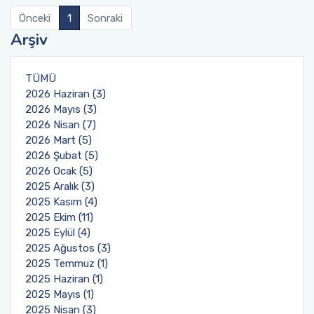
Burs ve Sosyal Hizmetler Komisyonu
Önceki
1
Sonraki
Arşiv
Engelli Birim Yetkilisi
TÜMÜ
Uluslararası Değişim Koordinatörlükleri
2026 Haziran (3)
2026 Mayıs (3)
Uluslararasılaşma Faaliyetleri
2026 Nisan (7)
2026 Mart (5)
2026 Şubat (5)
2026 Ocak (5)
2025 Aralık (3)
2025 Kasım (4)
2025 Ekim (11)
2025 Eylül (4)
2025 Ağustos (3)
2025 Temmuz (1)
2025 Haziran (1)
2025 Mayıs (1)
2025 Nisan (3)