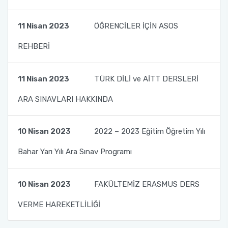
Fakülte Kurulu
11 Nisan 2023
ÖĞRENCİLER İÇİN ASOS
Danışma Kurulu
REHBERİ
Mezun Komisyonu
11 Nisan 2023
TÜRK DİLİ ve AİTT DERSLERİ
YÖKAK Akreditasyon ve Kalite Koordinasyon
ARA SINAVLARI HAKKINDA
Birimi
10 Nisan 2023
2022 – 2023 Eğitim Öğretim Yılı
Birim İç Değerlendirme Raporu
Bahar Yarı Yılı Ara Sınav Programı
Stratejik Plan (2024-2026)
10 Nisan 2023
FAKÜLTEMİZ ERASMUS DERS
Organizasyon Şeması
VERME HAREKETLİLİĞİ
Eğitim Öğretim Komisyonu