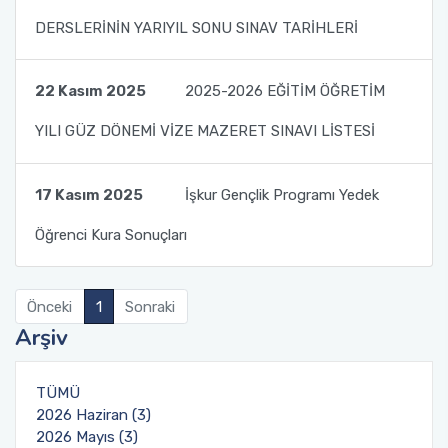
DERSLERİNİN YARIYIL SONU SINAV TARİHLERİ
Fakülte Kurulu
Danışma Kurulu
22 Kasım 2025
2025-2026 EĞİTİM ÖĞRETİM
YILI GÜZ DÖNEMİ VİZE MAZERET SINAVI LİSTESİ
Mezun Komisyonu
YÖKAK Akreditasyon ve Kalite Koordinasyon
17 Kasım 2025
İşkur Gençlik Programı Yedek
Birimi
Öğrenci Kura Sonuçları
Birim İç Değerlendirme Raporu
Önceki
1
Sonraki
Stratejik Plan (2024-2026)
Arşiv
Organizasyon Şeması
TÜMÜ
2026 Haziran (3)
Eğitim Öğretim Komisyonu
2026 Mayıs (3)