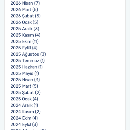
2026 Nisan (7)
Burs ve Sosyal Hizmetler Komisyonu
2026 Mart (5)
2026 Şubat (5)
Engelli Birim Yetkilisi
2026 Ocak (5)
2025 Aralık (3)
2025 Kasım (4)
Uluslararası Değişim Koordinatörlükleri
2025 Ekim (11)
2025 Eylül (4)
Uluslararasılaşma Faaliyetleri
2025 Ağustos (3)
2025 Temmuz (1)
2025 Haziran (1)
2025 Mayıs (1)
2025 Nisan (3)
2025 Mart (5)
2025 Şubat (2)
2025 Ocak (4)
2024 Aralık (1)
2024 Kasım (2)
2024 Ekim (4)
2024 Eylül (3)