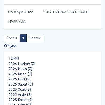
Fakülte Kurulu
06 Mayıs 2026
CREATIVEinGREEN PROJESİ
Danışma Kurulu
HAKKINDA
Mezun Komisyonu
Önceki
1
Sonraki
Arşiv
YÖKAK Akreditasyon ve Kalite Koordinasyon
Birimi
TÜMÜ
Birim İç Değerlendirme Raporu
2026 Haziran (3)
2026 Mayıs (3)
Stratejik Plan (2024-2026)
2026 Nisan (7)
2026 Mart (5)
2026 Şubat (5)
Organizasyon Şeması
2026 Ocak (5)
2025 Aralık (3)
Eğitim Öğretim Komisyonu
2025 Kasım (4)
2025 Ekim (11)