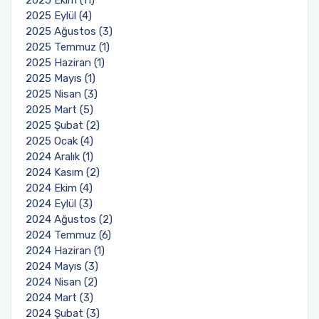
Burs ve Sosyal Hizmetler Komisyonu
2025 Eylül (4)
2025 Ağustos (3)
2025 Temmuz (1)
Engelli Birim Yetkilisi
2025 Haziran (1)
2025 Mayıs (1)
Uluslararası Değişim Koordinatörlükleri
2025 Nisan (3)
2025 Mart (5)
Uluslararasılaşma Faaliyetleri
2025 Şubat (2)
2025 Ocak (4)
2024 Aralık (1)
2024 Kasım (2)
2024 Ekim (4)
2024 Eylül (3)
2024 Ağustos (2)
2024 Temmuz (6)
2024 Haziran (1)
2024 Mayıs (3)
2024 Nisan (2)
2024 Mart (3)
2024 Şubat (3)