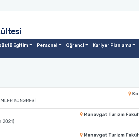
ültesi
süstü Eğitim
Personel
Öğrenci
Kariyer Planlama
Ko
İMLER KONGRESİ
Manavgat Turizm Fakül
n 2021)
Manavgat Turizm Fakül