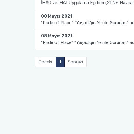
İHA0 ve İHA1 Uygulama Eğitimi (21-26 Hazira
Fakülte Kurulu
08 Mayıs 2021
“Pride of Place” “Yaşadığın Yer ile Gururlan” adlı
Danışma Kurulu
08 Mayıs 2021
Mezun Komisyonu
“Pride of Place” “Yaşadığın Yer ile Gururlan” adlı
YÖKAK Akreditasyon ve Kalite Koordinasyon Birimi
Önceki
1
Sonraki
Birim İç Değerlendirme Raporu
Stratejik Plan (2024-2026)
Organizasyon Şeması
Eğitim Öğretim Komisyonu
Burs ve Sosyal Hizmetler Komisyonu