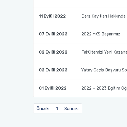
Fakülte Kurulu
11 Eylül 2022
Ders Kayıtları Hakkında
Danışma Kurulu
07 Eylül 2022
2022 YKS Başarımız
Mezun Komisyonu
02 Eylül 2022
Fakültemizi Yeni Kazan
YÖKAK Akreditasyon ve Kalite Koordinasyon Birimi
Birim İç Değerlendirme Raporu
02 Eylül 2022
Yatay Geçiş Başvuru So
Stratejik Plan (2024-2026)
01 Eylül 2022
2022 – 2023 Eğitim Öğr
Organizasyon Şeması
Önceki
1
Sonraki
Eğitim Öğretim Komisyonu
Burs ve Sosyal Hizmetler Komisyonu