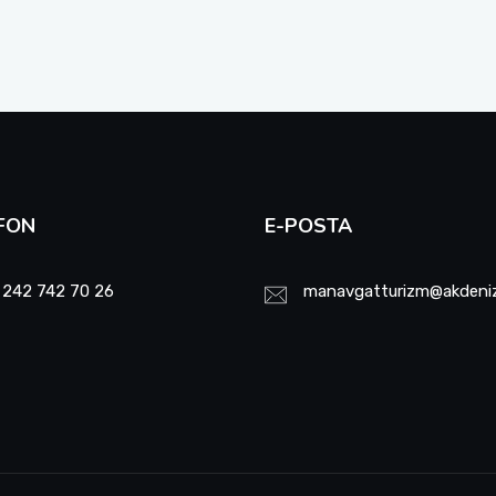
FON
E-POSTA
 242 742 70 26
manavgatturizm@akdeniz