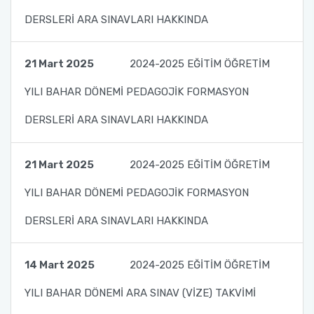
DERSLERİ ARA SINAVLARI HAKKINDA
Fakülte Kurulu
Danışma Kurulu
21 Mart 2025
2024-2025 EĞİTİM ÖĞRETİM
YILI BAHAR DÖNEMİ PEDAGOJİK FORMASYON
Mezun Komisyonu
DERSLERİ ARA SINAVLARI HAKKINDA
YÖKAK Akreditasyon ve Kalite Koordinasyon
Birimi
21 Mart 2025
2024-2025 EĞİTİM ÖĞRETİM
Birim İç Değerlendirme Raporu
YILI BAHAR DÖNEMİ PEDAGOJİK FORMASYON
DERSLERİ ARA SINAVLARI HAKKINDA
Stratejik Plan (2024-2026)
Organizasyon Şeması
14 Mart 2025
2024-2025 EĞİTİM ÖĞRETİM
Eğitim Öğretim Komisyonu
YILI BAHAR DÖNEMİ ARA SINAV (VİZE) TAKVİMİ