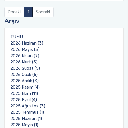
Burs ve Sosyal Hizmetler Komisyonu
Önceki
1
Sonraki
Arşiv
Engelli Birim Yetkilisi
Uluslararası Değişim Koordinatörlükleri
TÜMÜ
2026 Haziran (3)
2026 Mayıs (3)
Uluslararasılaşma Faaliyetleri
2026 Nisan (7)
2026 Mart (5)
2026 Şubat (5)
2026 Ocak (5)
2025 Aralık (3)
2025 Kasım (4)
2025 Ekim (11)
2025 Eylül (4)
2025 Ağustos (3)
2025 Temmuz (1)
2025 Haziran (1)
2025 Mayıs (1)