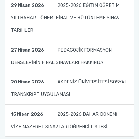
29 Nisan 2026
2025-2026 EĞİTİM ÖĞRETİM
Burs ve Sosyal Hizmetler Komisyonu
YILI BAHAR DÖNEMİ FİNAL VE BÜTÜNLEME SINAV
Engelli Birim Yetkilisi
TARİHLERİ
Uluslararası Değişim Koordinatörlükleri
27 Nisan 2026
PEDAGOJİK FORMASYON
Uluslararasılaşma Faaliyetleri
DERSLERİNİN FİNAL SINAVLARI HAKKINDA
20 Nisan 2026
AKDENİZ ÜNİVERSİTESİ SOSYAL
TRANSKRİPT UYGULAMASI
15 Nisan 2026
2025-2026 BAHAR DÖNEMİ
VİZE MAZERET SINAVLARI ÖĞRENCİ LİSTESİ