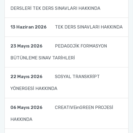
DERSLERİ TEK DERS SINAVLARI HAKKINDA
Fakülte Kurulu
Danışma Kurulu
13 Haziran 2026
TEK DERS SINAVLARI HAKKINDA
Mezun Komisyonu
23 Mayıs 2026
PEDAGOJİK FORMASYON
YÖKAK Akreditasyon ve Kalite Koordinasyon
BÜTÜNLEME SINAV TARİHLERİ
Birimi
22 Mayıs 2026
SOSYAL TRANSKRİPT
Birim İç Değerlendirme Raporu
YÖNERGESİ HAKKINDA
Stratejik Plan (2024-2026)
06 Mayıs 2026
CREATIVEinGREEN PROJESİ
Organizasyon Şeması
HAKKINDA
Eğitim Öğretim Komisyonu